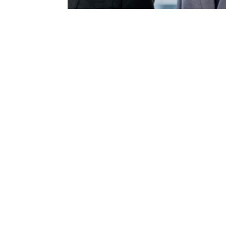
About
私たちについて
人と人が交わる“社会” において“志ある人” とその“大事な人たち” が
社会に貢献し
それぞれの幸せを守るためにお互いの“長所を持ち寄り” 共に“支え
合う”
そんな「sharing society」の形成に向けて成長してまいります
詳しく見る