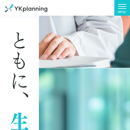
株
式
会
社
YK
プ
ラ