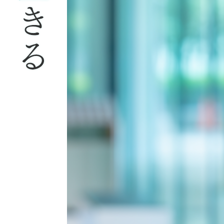
ン
ニ
ン
グ