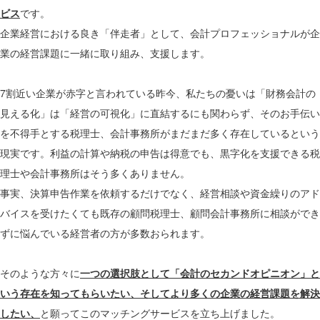
ビス
です。
企業経営における良き「伴走者」として、会計プロフェッショナルが企
業の経営課題に一緒に取り組み、支援します。
7割近い企業が赤字と言われている昨今、私たちの憂いは「財務会計の
見える化」は「経営の可視化」に直結するにも関わらず、そのお手伝い
を不得手とする税理士、会計事務所がまだまだ多く存在しているという
現実です。利益の計算や納税の申告は得意でも、黒字化を支援できる税
理士や会計事務所はそう多くありません。
事実、決算申告作業を依頼するだけでなく、経営相談や資金繰りのアド
バイスを受けたくても既存の顧問税理士、顧問会計事務所に相談ができ
ずに悩んでいる経営者の方が多数おられます。
そのような方々に
一つの選択肢として「会計のセカンドオピニオン」と
いう存在を知ってもらいたい、そしてより多くの企業の経営課題を解決
したい、
と願ってこのマッチングサービスを立ち上げました。