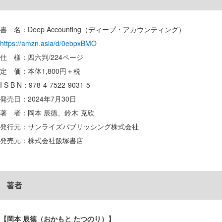
書 名：Deep Accounting（ディープ・アカウンティング）
https://amzn.asia/d/0ebpxBMO
仕 様：四六判/224ページ
定 価：本体1,800円＋税
I S B N：978-4-7522-9031-5
発売日：2024年7月30日
著 者：岡本 辰徳、鈴木 克欣
発行元：サンライズパブリッシング株式会社
発売元：株式会社飯塚書店
著者
【岡本 辰徳（おかもと たつのり）】