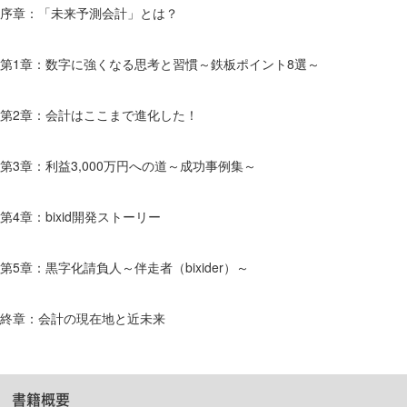
序章：「未来予測会計」とは？
第1章：数字に強くなる思考と習慣～鉄板ポイント8選～
第2章：会計はここまで進化した！
第3章：利益3,000万円への道～成功事例集～
第4章：bixid開発ストーリー
第5章：黒字化請負人～伴走者（bixider）～
終章：会計の現在地と近未来
書籍概要