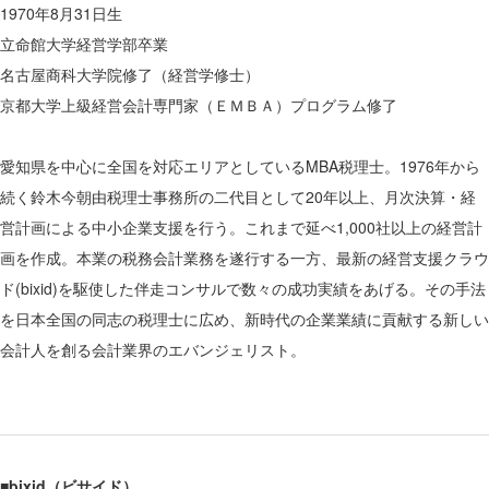
1970年8月31日生
立命館大学経営学部卒業
名古屋商科大学院修了（経営学修士）
京都大学上級経営会計専門家（ＥＭＢＡ）プログラム修了
愛知県を中心に全国を対応エリアとしているMBA税理士。1976年から
続く鈴木今朝由税理士事務所の二代目として20年以上、月次決算・経
営計画による中小企業支援を行う。これまで延べ1,000社以上の経営計
画を作成。本業の税務会計業務を遂行する一方、最新の経営支援クラウ
ド(bixid)を駆使した伴走コンサルで数々の成功実績をあげる。その手法
を日本全国の同志の税理士に広め、新時代の企業業績に貢献する新しい
会計人を創る会計業界のエバンジェリスト。
■bixid（ビサイド）