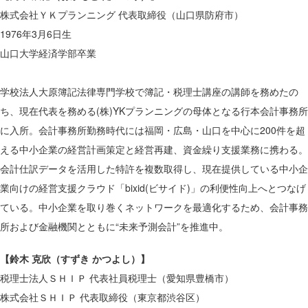
株式会社ＹＫプランニング 代表取締役（山口県防府市）
1976年3月6日生
山口大学経済学部卒業
学校法人大原簿記法律専門学校で簿記・税理士講座の講師を務めたの
ち、現在代表を務める(株)YKプランニングの母体となる行本会計事務所
に入所。会計事務所勤務時代には福岡・広島・山口を中心に200件を超
える中小企業の経営計画策定と経営再建、資金繰り支援業務に携わる。
会計仕訳データを活用した特許を複数取得し、現在提供している中小企
業向けの経営支援クラウド「bixid(ビサイド)」の利便性向上へとつなげ
ている。中小企業を取り巻くネットワークを最適化するため、会計事務
所および金融機関とともに“未来予測会計”を推進中。
【鈴木 克欣（すずき かつよし）】
税理士法人ＳＨＩＰ 代表社員税理士（愛知県豊橋市）
株式会社ＳＨＩＰ 代表取締役（東京都渋谷区）